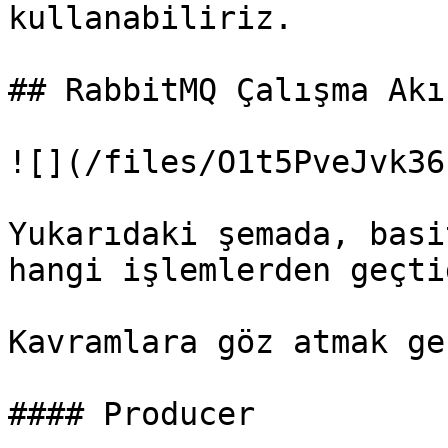
kullanabiliriz.

## RabbitMQ Çalışma Akış
![](/files/O1t5PveJvk36
Yukarıdaki şemada, basi
hangi işlemlerden geçti
Kavramlara göz atmak ge
#### Producer
