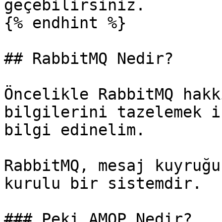
geçebilirsiniz.

{% endhint %}

## RabbitMQ Nedir?

Öncelikle RabbitMQ hakk
bilgilerini tazelemek i
bilgi edinelim.

RabbitMQ, mesaj kuyruğu
kurulu bir sistemdir.

### Peki AMQP Nedir?
