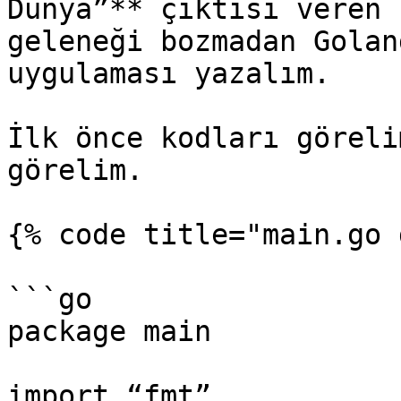
Dünya”** çıktısı veren 
geleneği bozmadan Golan
uygulaması yazalım.

İlk önce kodları göreli
görelim.

{% code title="main.go 
```go

package main

import “fmt”
