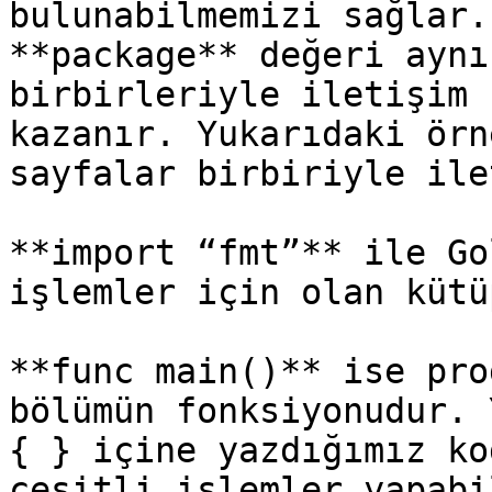
bulunabilmemizi sağlar.
**package** değeri aynı
birbirleriyle iletişim 
kazanır. Yukarıdaki örn
sayfalar birbiriyle ile
**import “fmt”** ile Go
işlemler için olan kütü
**func main()** ise pro
bölümün fonksiyonudur. 
{ } içine yazdığımız ko
çeşitli işlemler yapabi