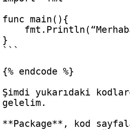
func main(){

    fmt.Println(“Merhaba Dünya!”)

}

```

{% endcode %}

Şimdi yukarıdaki kodlar
gelelim.

**Package**, kod sayfal