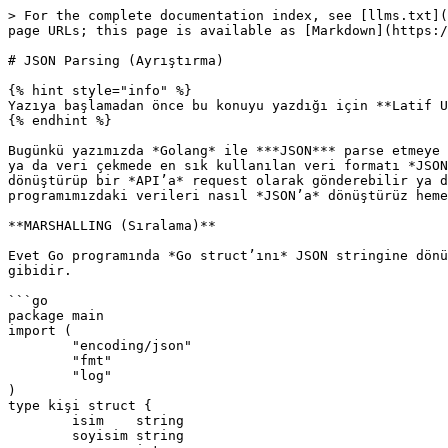
> For the complete documentation index, see [llms.txt](
page URLs; this page is available as [Markdown](https:/
# JSON Parsing (Ayrıştırma)

{% hint style="info" %}

Yazıya başlamadan önce bu konuyu yazdığı için **Latif U
{% endhint %}

Bugünkü yazımızda *Golang* ile ***JSON*** parse etmeye 
ya da veri çekmede en sık kullanılan veri formatı *JSON
dönüştürüp bir *API’a* request olarak gönderebilir ya d
programımızdaki verileri nasıl *JSON’a* dönüştürüz heme
**MARSHALLING (Sıralama)**

Evet Go programında *Go struct’ını* JSON stringine dönü
gibidir.

```go

package main

import (

	"encoding/json"

	"fmt"

	"log"

)

type kişi struct {

	isim    string

	soyisim string
