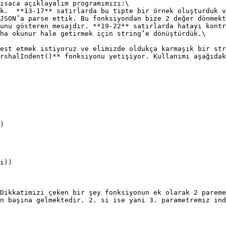
ısaca açıklayalım programımızı:\

k.  **13-17** satırlarda bu tipte bir örnek oluşturduk v
JSON’a parse ettik. Bu fonksiyondan bize 2 değer dönmekt
unu gösteren mesajdır. **19-22** satırlarda hatayı kontr
ha okunur hale getirmek için string’e dönüştürdük.\

est etmek istiyoruz ve elimizde oldukça karmaşık bir str
rshalIndent()** fonksiyonu yetişiyor. Kullanımı aşağıdak
Dikkatimizi çeken bir şey fonksiyonun ek olarak 2 pareme
n başına gelmektedir. 2. si ise yani 3. parametremiz ind