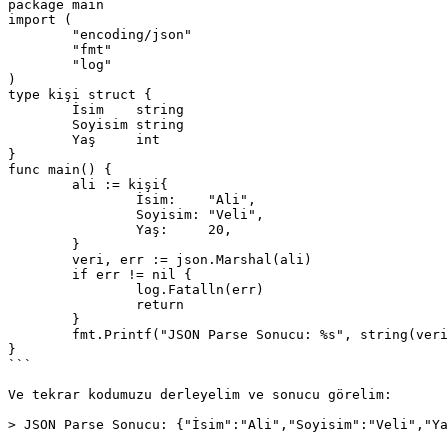
package main

import (

	"encoding/json"

	"fmt"

	"log"

)

type kişi struct {

	İsim    string

	Soyisim string

	Yaş     int

}

func main() {

	ali := kişi{

		İsim:    "Ali",

		Soyisim: "Veli",

		Yaş:     20,

	}

	veri, err := json.Marshal(ali)

	if err != nil {

		log.Fatalln(err)

		return

	}

	fmt.Printf("JSON Parse Sonucu: %s", string(veri))

}

```

Ve tekrar kodumuzu derleyelim ve sonucu görelim:

> JSON Parse Sonucu: {"İsim":"Ali","Soyisim":"Veli","Ya