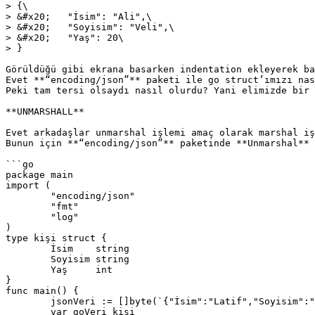
> {\

> &#x20;   "İsim": "Ali",\

> &#x20;   "Soyisim": "Veli",\

> &#x20;   "Yaş": 20\

> }

Görüldüğü gibi ekrana basarken indentation ekleyerek ba
Evet **“encoding/json”** paketi ile go struct’ımızı nas
Peki tam tersi olsaydı nasıl olurdu? Yani elimizde bir 
**UNMARSHALL**

Evet arkadaşlar unmarshal işlemi amaç olarak marshal iş
Bunun için **“encoding/json”** paketinde **Unmarshal** 
```go

package main

import (

	"encoding/json"

	"fmt"

	"log"

)

type kişi struct {

	İsim    string

	Soyisim string

	Yaş     int

}

func main() {

	jsonVeri := []byte(`{"İsim":"Latif","Soyisim":"Uluman","Yaş":23}`)

	var goVeri kişi
