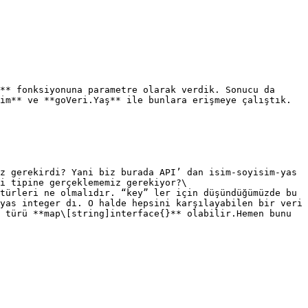
** fonksiyonuna parametre olarak verdik. Sonucu da 
im** ve **goVeri.Yaş** ile bunlara erişmeye çalıştık. 
z gerekirdi? Yani biz burada API’ dan isim-soyisim-yas 
i tipine gerçeklememiz gerekiyor?\

türleri ne olmalıdır. “key” ler için düşündüğümüzde bu 
yas integer dı. O halde hepsini karşılayabilen bir veri 
 türü **map\[string]interface{}** olabilir.Hemen bunu 