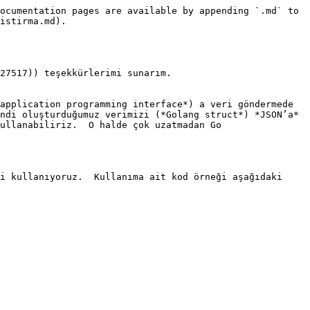
ocumentation pages are available by appending `.md` to 
istirma.md).

27517)) teşekkürlerimi sunarım.

application programming interface*) a veri göndermede 
ndi oluşturduğumuz verimizi (*Golang struct*) *JSON’a* 
ullanabiliriz.  O halde çok uzatmadan Go 
i kullanıyoruz.  Kullanıma ait kod örneği aşağıdaki 