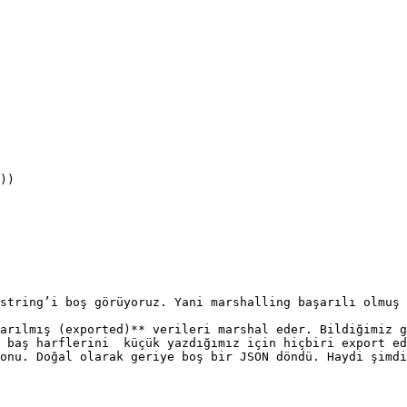
string’i boş görüyoruz. Yani marshalling başarılı olmuş 
arılmış (exported)** verileri marshal eder. Bildiğimiz g
 baş harflerini  küçük yazdığımız için hiçbiri export ed
onu. Doğal olarak geriye boş bir JSON döndü. Haydi şimdi