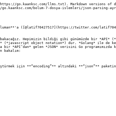
https://go.kaanksc.com/llms.txt). Markdown versions of d
/go.kaanksc.com/bolum-7-dosya-islemleri/json-parsing-ayr
luman**'a ([@latif70427517](https://twitter.com/latif704
bakacağız. Hepimizin bildiği gibi günümüzde bir *API* (*
* (*javascript object notation*) dur. *Golang* ile de ke
a bir *API’dan* gelen *JSON* verisini Go programımızda k
n bakalım:

ştürmek için **“encoding”** altındaki **“json”** paketin