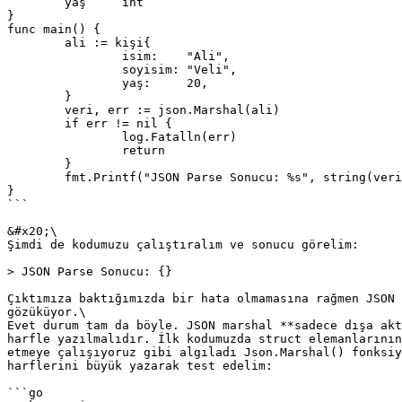
	yaş     int

}

func main() {

	ali := kişi{

		isim:    "Ali",

		soyisim: "Veli",

		yaş:     20,

	}

	veri, err := json.Marshal(ali)

	if err != nil {

		log.Fatalln(err)

		return

	}

	fmt.Printf("JSON Parse Sonucu: %s", string(veri))

}

```

&#x20;\

Şimdi de kodumuzu çalıştıralım ve sonucu görelim:

> JSON Parse Sonucu: {}

Çıktımıza baktığımızda bir hata olmamasına rağmen JSON 
gözüküyor.\

Evet durum tam da böyle. JSON marshal **sadece dışa akt
harfle yazılmalıdır. İlk kodumuzda struct elemanlarının
etmeye çalışıyoruz gibi algıladı Json.Marshal() fonksiy
harflerini büyük yazarak test edelim:

```go
