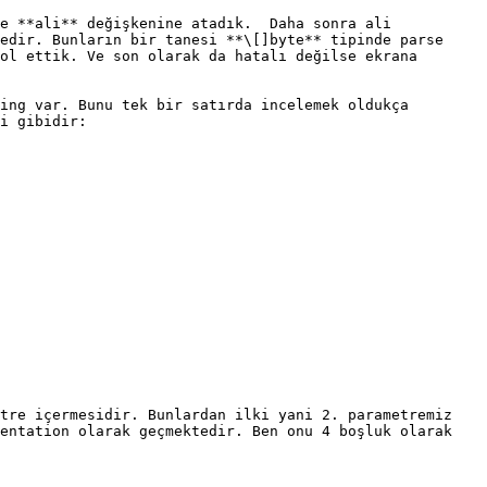
e **ali** değişkenine atadık.  Daha sonra ali 
edir. Bunların bir tanesi **\[]byte** tipinde parse 
ol ettik. Ve son olarak da hatalı değilse ekrana 
ing var. Bunu tek bir satırda incelemek oldukça 
i gibidir:

tre içermesidir. Bunlardan ilki yani 2. parametremiz 
entation olarak geçmektedir. Ben onu 4 boşluk olarak 