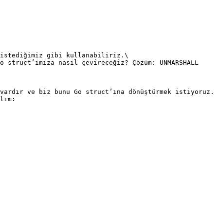
istediğimiz gibi kullanabiliriz.\

o struct’ımıza nasıl çevireceğiz? Çözüm: UNMARSHALL

vardır ve biz bunu Go struct’ına dönüştürmek istiyoruz. 
lım:
