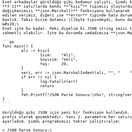
Evet arkadaşlar görüldüğü gibi kodumuz çalıştı. Şimdi k
**7-11** satırlarda kendi **“kişi”** tipimizi oluşturdu
değişkenimizi **json.Marshal()** fonksiyonu kullanarak 
edilen verimiz, diğeri ise **error** tipinde hata durum
bastık. Tabii bizim datamız \[]byte tipindeydi, bunu da
&#x20;\

Evet işte bu kadar. Peki diyelim ki JSON string imizi t
zahmetli olabilir. İşte bu durumda imdadımıza **json.Ma
```go

func main() {

	ali := kişi{

		İsim:    "Ali",

		Soyisim: "Veli",

		Yaş:     20,

	}

	veri, err := json.MarshalIndent(ali, "", "    ")

	if err != nil {

		log.Fatalln(err)

		return

	}

	fmt.Printf("JSON Parse Sonucu:\n%s", string(veri))

}

```

Görüldüğü gibi JSON için yeni bir fonksiyon kullandık. 
prefix olarak geçmektedir. Yani 2. parametre her satırı
ayarladım. Şimdi programımızı tekrar çalıştıralım:

> JSON Parse Sonucu:\
