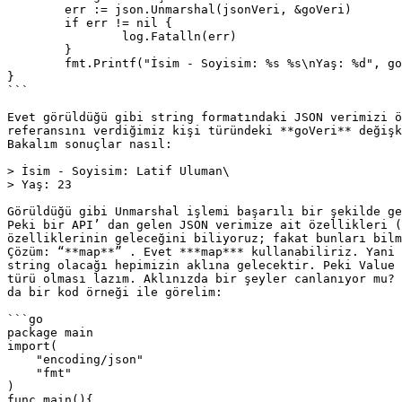
	err := json.Unmarshal(jsonVeri, &goVeri)

	if err != nil {

		log.Fatalln(err)

	}

	fmt.Printf("İsim - Soyisim: %s %s\nYaş: %d", goVeri.İsim, goVeri.Soyisim, goVeri.Yaş)

}

```

Evet görüldüğü gibi string formatındaki JSON verimizi ö
referansını verdiğimiz kişi türündeki **goVeri** değişk
Bakalım sonuçlar nasıl:

> İsim - Soyisim: Latif Uluman\

> Yaş: 23

Görüldüğü gibi Unmarshal işlemi başarılı bir şekilde ge
Peki bir API’ dan gelen JSON verimize ait özellikleri (
özelliklerinin geleceğini biliyoruz; fakat bunları bilm
Çözüm: “**map**” . Evet ***map*** kullanabiliriz. Yani 
string olacağı hepimizin aklına gelecektir. Peki Value 
türü olması lazım. Aklınızda bir şeyler canlanıyor mu? 
da bir kod örneği ile görelim:

```go

package main

import(

    "encoding/json"

    "fmt"

)

func main(){
