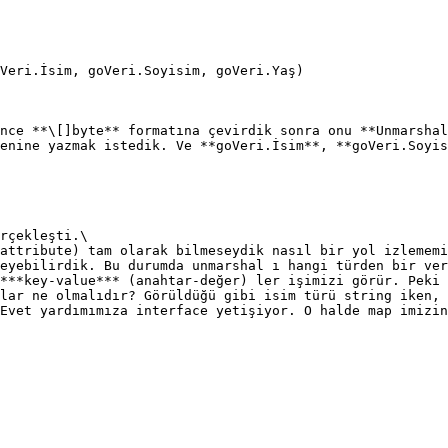
nce **\[]byte** formatına çevirdik sonra onu **Unmarshal
enine yazmak istedik. Ve **goVeri.İsim**, **goVeri.Soyis
rçekleşti.\

attribute) tam olarak bilmeseydik nasıl bir yol izlememi
eyebilirdik. Bu durumda unmarshal ı hangi türden bir ver
***key-value*** (anahtar-değer) ler işimizi görür. Peki 
lar ne olmalıdır? Görüldüğü gibi isim türü string iken, 
Evet yardımımıza interface yetişiyor. O halde map imizin