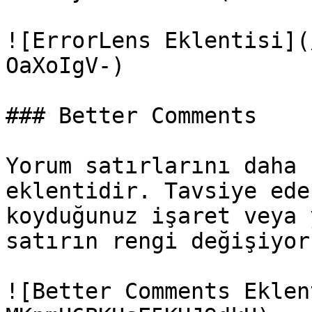
![ErrorLens Eklentisi](
OaXoIgV-)

### Better Comments

Yorum satırlarını daha 
eklentidir. Tavsiye ede
koyduğunuz işaret veya 
satırın rengi değişiyor.
![Better Comments Eklen