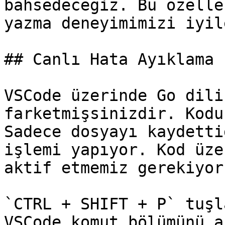
bahsedeceğiz. Bu özelle
yazma deneyimimizi iyil
## Canlı Hata Ayıklama

VSCode üzerinde Go dili
farketmişsinizdir. Kodu
Sadece dosyayı kaydetti
işlemi yapıyor. Kod üze
aktif etmemiz gerekiyor
`CTRL + SHIFT + P` tuşl
VSCode komut bölümünü a