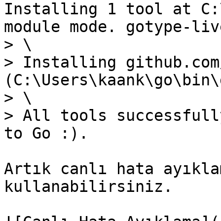
Installing 1 tool at C:
module mode. gotype-live
> \

> Installing github.com
(C:\Users\kaank\go\bin\
> \

> All tools successfull
to Go :).

Artık canlı hata ayıkla
kullanabilirsiniz.
