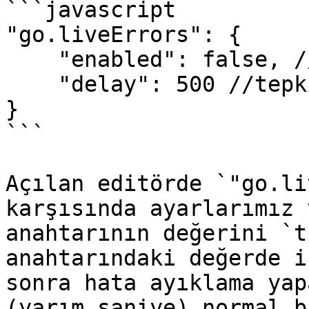
```javascript

"go.liveErrors": {

    "enabled": false, //Burayı true yapalım.

    "delay": 500 //tepki süresi

}

```

Açılan editörde `"go.li
karşısında ayarlarımız 
anahtarının değerini `t
anahtarındaki değerde i
sonra hata ayıklama yap
(yarım saniye) normal b