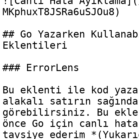
![Canlı Hata Ayıklama](
MKphuxT8JSRa6uSJOu8)

## Go Yazarken Kullanab
Eklentileri

### ErrorLens

Bu eklenti ile kod yaza
alakalı satırın sağında
görebilirsiniz. Bu ekle
önce Go için canlı hata
tavsiye ederim *(Yukarı