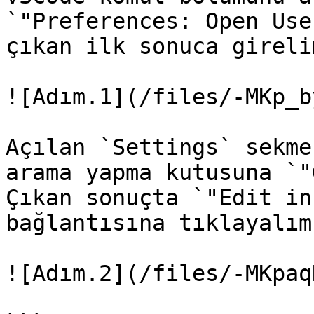
`"Preferences: Open Use
çıkan ilk sonuca girelim
![Adım.1](/files/-MKp_b
Açılan `Settings` sekme
arama yapma kutusuna `"
Çıkan sonuçta `"Edit in
bağlantısına tıklayalım.
![Adım.2](/files/-MKpaq