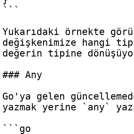
```

Yukarıdaki örnekte görü
değişkenimize hangi tip
değerin tipine dönüşüyor
### Any

Go'ya gelen güncellemed
yazmak yerine `any` yaz
```go
