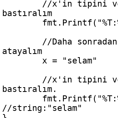
	//x'in tipini ve değerini ekrana 
bastıralım

	fmt.Printf("%T:%v\n", x, x) //int:13

	//Daha sonradan x'e string tipinde değer 
atayalım

	x = "selam"

	//x'in tipini ve değerini ekrana 
bastıralım.

	fmt.Printf("%T:%q\n", x, x) 
//string:"selam"

}
