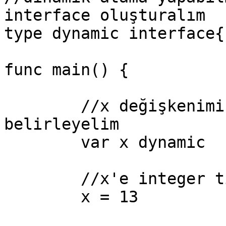
interface oluşturalım

type dynamic interface{}
func main() {

	//x değişkenimizin tipini interface olarak 
belirleyelim

	var x dynamic

	//x'e integer tipinde değer atayalım

	x = 13
