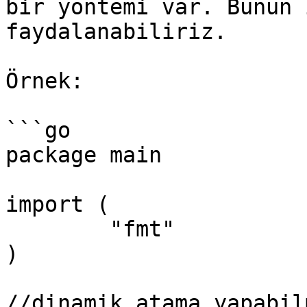
bir yöntemi var. Bunun 
faydalanabiliriz.

Örnek:

```go

package main

import (

	"fmt"

)

//dinamik atama yapabil