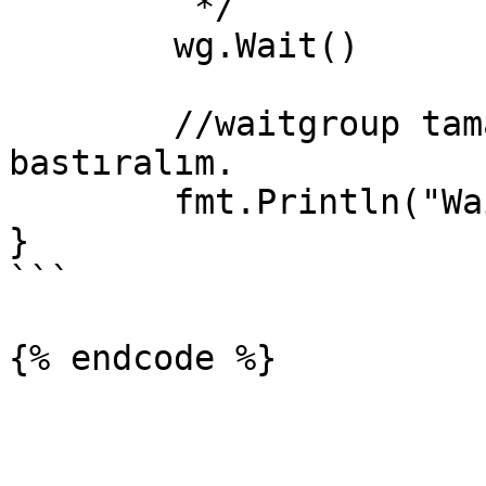
	 */

	wg.Wait()

	//waitgroup tamamlandığında ekrana yazı 
bastıralım.

	fmt.Println("WaitGroup'lar tamamlandı.")

}

```
