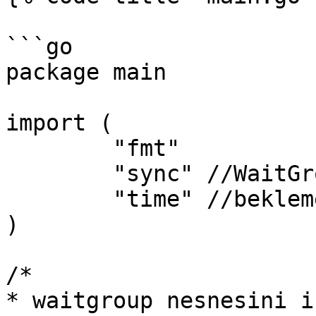
```go

package main

import (

	"fmt"

	"sync" //WaitGroup'u kullammak için

	"time" //bekleme işlemleri için

)

/*

* waitgroup nesnesini i