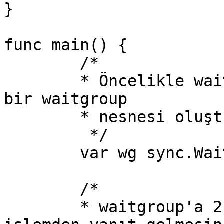
}

func main() {

	/*

	* Öncelikle waitgroup'u kullanabilmek için  
bir waitgroup

	* nesnesi oluşturuyoruz.

	 */

	var wg sync.WaitGroup

	/*

	* waitgroup'a 2 ekliyoruz. Yani 2 tane 