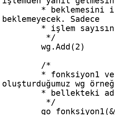
işlemden yanıt gelmesini
	* beklemesini istiyoruz. Aslında burada 
beklemeyecek. Sadece

	* işlem sayısını belirttik.

	 */

	wg.Add(2)

	/*

	* fonksiyon1 ve fonksiyon2'ye 
oluşturduğumuz wg örneği
	* bellekteki adresinin veriyoruz.

	 */

	go fonksiyon1(&wg)
