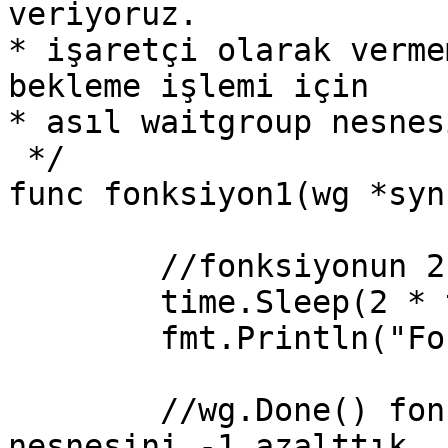
veriyoruz.

* işaretçi olarak verme
bekleme işlemi için

* asıl waitgroup nesnes
 */

func fonksiyon1(wg *syn
	//fonksiyonun 2 sn beklemesini istiyoruz.

	time.Sleep(2 * time.Second)

	fmt.Println("Fonk1 tamamlandı")

	//wg.Done() fonksiyonu ile waitgroup 
nesnesini -1 azalttık.
