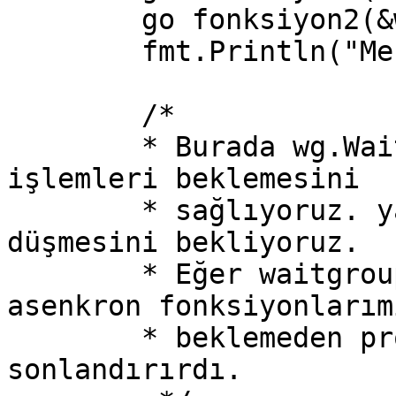
	go fonksiyon2(&wg)

	fmt.Println("Merhaba Dünya!")

	/*

	* Burada wg.Wait() fonksiyonu ile asenkron 
işlemleri beklemesini

	* sağlıyoruz. yani waitgroup'un 0'a 
düşmesini bekliyoruz.

	* Eğer waitgroup olmadan yapsaydık. 
asenkron fonksiyonlarım
	* beklemeden program kendini 
sonlandırırdı.
