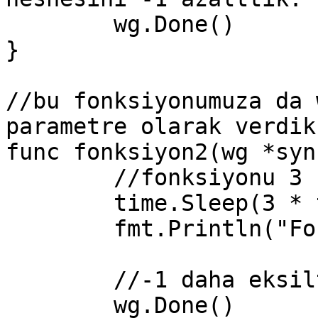
	wg.Done()

}

//bu fonksiyonumuza da 
parametre olarak verdik.
func fonksiyon2(wg *syn
	//fonksiyonu 3 sn uyuttuk.

	time.Sleep(3 * time.Second)

	fmt.Println("Fonk2 tamamlandı")

	//-1 daha eksilttik.

	wg.Done()
