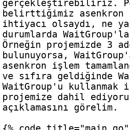
gerçekleştirebiliriz. P
belirttiğimiz asenkron 
ihtiyacı olsaydı, ne ya
durumlarda WaitGroup'la
Örneğin projemizde 3 ad
bulunuyorsa, WaitGroup'
asenkron işlem tamamlan
ve sıfıra geldiğinde Wa
WaitGroup'u kullanmak i
projemize dahil ediyoru
açıklamasını görelim.

{% code title="main.go" 