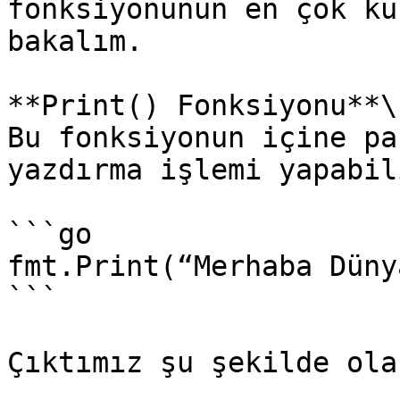
fonksiyonunun en çok ku
bakalım.

**Print() Fonksiyonu**\

Bu fonksiyonun içine pa
yazdırma işlemi yapabil
```go

fmt.Print(“Merhaba Dünya
```

Çıktımız şu şekilde ola