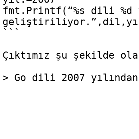
fmt.Printf(“%s dili %d 
geliştiriliyor.”,dil,yıl
```

Çıktımız şu şekilde ola