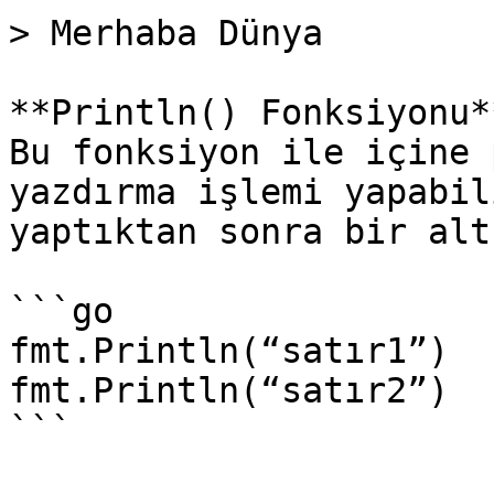
> Merhaba Dünya

**Println() Fonksiyonu**
Bu fonksiyon ile içine 
yazdırma işlemi yapabil
yaptıktan sonra bir alt
```go

fmt.Println(“satır1”)

fmt.Println(“satır2”)

```
