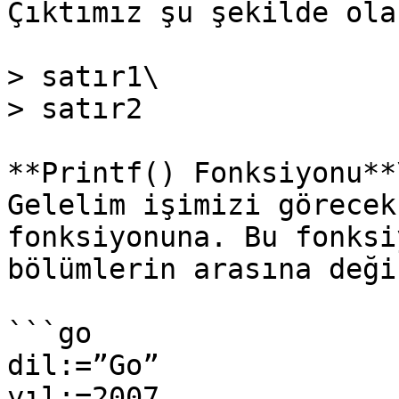
Çıktımız şu şekilde ola
> satır1\

> satır2

**Printf() Fonksiyonu**\
Gelelim işimizi görecek
fonksiyonuna. Bu fonksi
bölümlerin arasına deği
```go

dil:=”Go”

yıl:=2007
