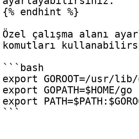
ayarlayabilirsiniz.

{% endhint %}

Özel çalışma alanı ayar
komutları kullanabilirs
```bash

export GOROOT=/usr/lib/g
export GOPATH=$HOME/go

export PATH=$PATH:$GORO